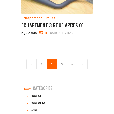
Echapement 3 roues
ECHAPEMENT 3 ROUE APRÈS 01
by Admin
0
août 10, 2022
PAGINATION
DES
PUBLICATIONS
PAGE
1
PAGE
2
<
PAGE
3
PAGE
4
>
CATÉGORIES
280 AI
300 RUM
410