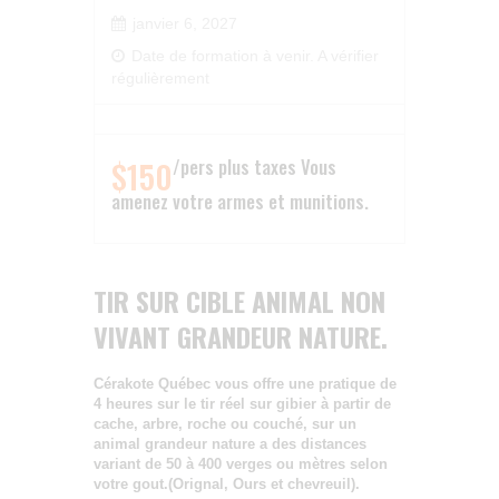
janvier 6, 2027
Date de formation à venir. A vérifier
régulièrement
$150
pers plus taxes Vous
amenez votre armes et munitions.
TIR SUR CIBLE ANIMAL NON
VIVANT GRANDEUR NATURE.
Cérakote Québec vous offre une pratique de
4 heures sur le tir réel sur gibier à partir de
cache, arbre, roche ou couché, sur un
animal grandeur nature a des distances
variant de 50 à 400 verges ou mètres selon
votre gout.(Orignal, Ours et chevreuil).