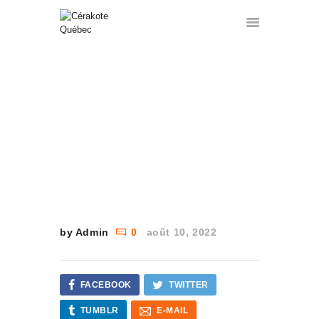
AIRSOFT AVANT
ACCUEIL
SERVICES
HOME
TOUS LES ARTICLES
...
FORMATIONS
AIRSOFT AVANT
GALERIE
A PROPOS
CONTACT
A VENDRE
FRANÇAIS
by Admin
0
août 10, 2022
FACEBOOK
TWITTER
TUMBLR
E-MAIL