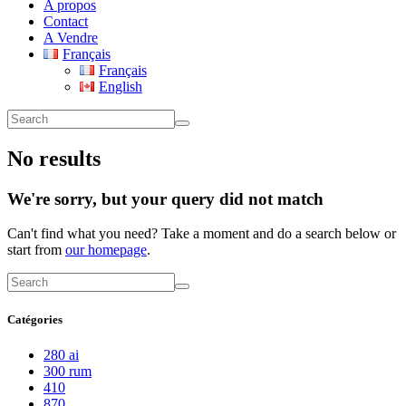
A propos
Contact
A Vendre
Français
Français
English
No results
We're sorry, but your query did not match
Can't find what you need? Take a moment and do a search below or
start from
our homepage
.
Catégories
280 ai
300 rum
410
870