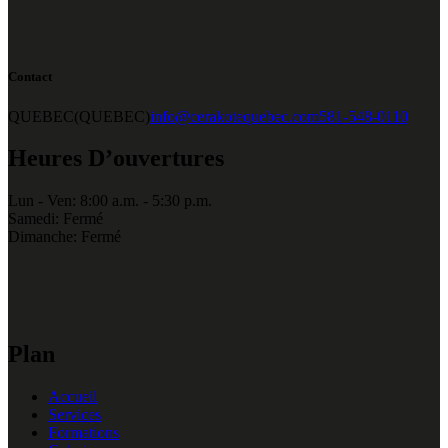
Contact
QUEBEC(QUEBEC)
info@cerakotequebec.com
581-548-0110
Heures D’ouvertures
Lun - Ven: 8:00 a.m. - 5:30 p.m.
Samedi: Fermé
Dimanche: Fermé
Plan
Accueil
Services
Formations