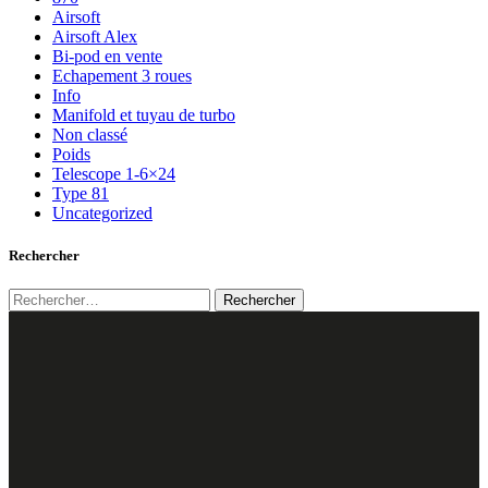
Airsoft
Airsoft Alex
Bi-pod en vente
Echapement 3 roues
Info
Manifold et tuyau de turbo
Non classé
Poids
Telescope 1-6×24
Type 81
Uncategorized
Rechercher
Rechercher :