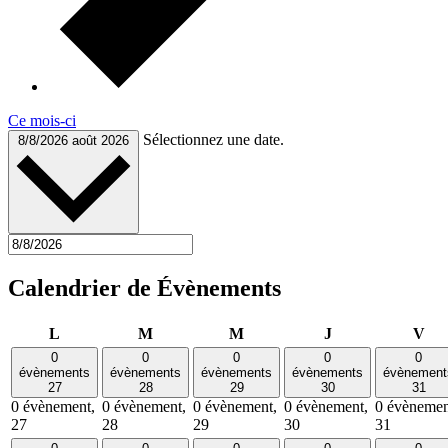
Ce mois-ci
Sélectionnez une date.
8/8/2026
août 2026
Calendrier de Évènements
lundi
mardi
mercredi
jeudi
ven
L
M
M
J
V
0
0
0
0
0
évènements
évènements
évènements
évènements
évènement
27
28
29
30
31
0 évènement,
0 évènement,
0 évènement,
0 évènement,
0 évènemen
27
28
29
30
31