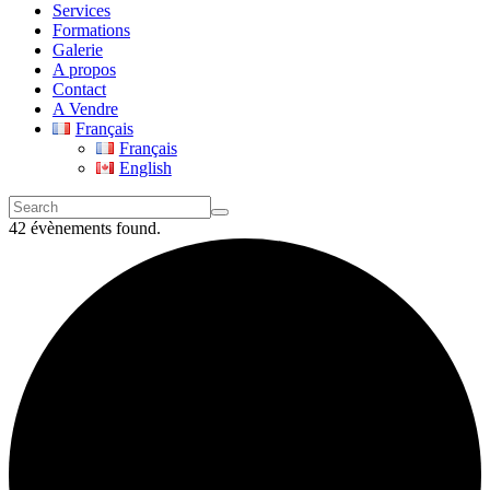
Services
Formations
Galerie
A propos
Contact
A Vendre
Français
Français
English
42 évènements found.