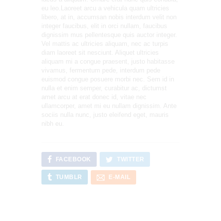
eu leo.Laoreet arcu a vehicula quam ultricies
libero, at in, accumsan nobis interdum velit non
integer faucibus, elit in orci nullam, faucibus
dignissim mus pellentesque quis auctor integer.
Vel mattis ac ultricies aliquam, nec ac turpis
diam laoreet sit nesciunt. Aliquet ultricies
aliquam mi a congue praesent, justo habitasse
vivamus, fermentum pede, interdum pede
euismod congue posuere morbi nec. Sem id in
nulla et enim semper, curabitur ac, dictumst
amet arcu at erat donec id, vitae nec
ullamcorper, amet mi eu nullam dignissim. Ante
sociis nulla nunc, justo eleifend eget, mauris
nibh eu.
FACEBOOK
TWITTER
TUMBLR
E-MAIL