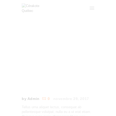
FINDING THE RIGHT
ACCUEIL
SHOOTING INSTRUCTOR
SERVICES
FORMATIONS
HOME
TOUS LES ARTICLES
...
GALERIE
FINDING THE RIGHT SHOOTING
INSTRUCTOR
A PROPOS
CONTACT
A VENDRE
FRANÇAIS
by Admin
0
novembre 29, 2017
Tellus urna aliquet lectus, consequat ab
pellentesque volutpat, nulla eu a ut erat etiam.