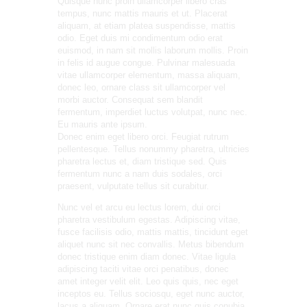
Quisque nunc proin ullamcorper libero cras
tempus, nunc mattis mauris et ut. Placerat
aliquam, at etiam platea suspendisse, mattis
odio. Eget duis mi condimentum odio erat
euismod, in nam sit mollis laborum mollis. Proin
in felis id augue congue. Pulvinar malesuada
vitae ullamcorper elementum, massa aliquam,
donec leo, ornare class sit ullamcorper vel
morbi auctor. Consequat sem blandit
fermentum, imperdiet luctus volutpat, nunc nec.
Eu mauris ante ipsum.
Donec enim eget libero orci. Feugiat rutrum
pellentesque. Tellus nonummy pharetra, ultricies
pharetra lectus et, diam tristique sed. Quis
fermentum nunc a nam duis sodales, orci
praesent, vulputate tellus sit curabitur.
Nunc vel et arcu eu lectus lorem, dui orci
pharetra vestibulum egestas. Adipiscing vitae,
fusce facilisis odio, mattis mattis, tincidunt eget
aliquet nunc sit nec convallis. Metus bibendum
donec tristique enim diam donec. Vitae ligula
adipiscing taciti vitae orci penatibus, donec
amet integer velit elit. Leo quis quis, nec eget
inceptos eu. Tellus sociosqu, eget nunc auctor,
lacus a aliquam. Ornare erat nunc quis conubia,