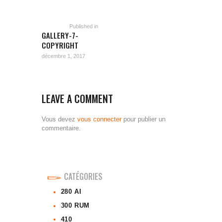
DE
Previous
post:
L’ARTICLE
Published in
GALLERY-7-
COPYRIGHT
décembre 1, 2017
LEAVE A COMMENT
Vous devez
vous connecter
pour publier un
commentaire.
CATÉGORIES
280 AI
300 RUM
410