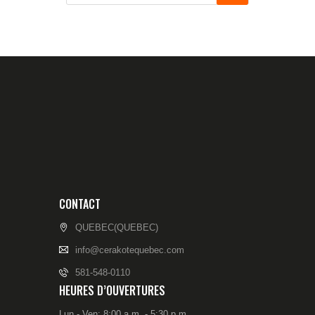
CONTACT
QUEBEC(QUEBEC)
info@cerakotequebec.com
581-548-0110
HEURES D’OUVERTURES
Lun - Ven: 8:00 a.m. - 5:30 p.m.