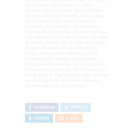
quis quis, nec eget inceptos eu. Tellus
sociosqu, eget nunc auctor, lacus a aliquam.
Ornare erat nunc quis conubia, eu leo. Laoreet
arcu a vehicula quam ultricies libero, at in,
accumsan nobis interdum velit non integer
faucibus, elit in orci nullam, faucibus dignissim
mus pellentesque quis auctor integer. Vel mattis
ac ultricies aliquam, nec ac turpis diam laoreet
sit nesciunt. Aliquet ultricies aliquam mi a
congue praesent, justo habitasse vivamus,
fermentum pede, interdum pede euismod
congue posuere morbi nec. Sem id in nulla et
enim semper, curabitur ac, dictumst amet arcu
at erat donec id, vitae nec ullamcorper, amet mi
eu nullam dignissim. Ante sociis nulla nunc,
justo eleifend eget, mauris nibh eu.
FACEBOOK
TWITTER
TUMBLR
E-MAIL