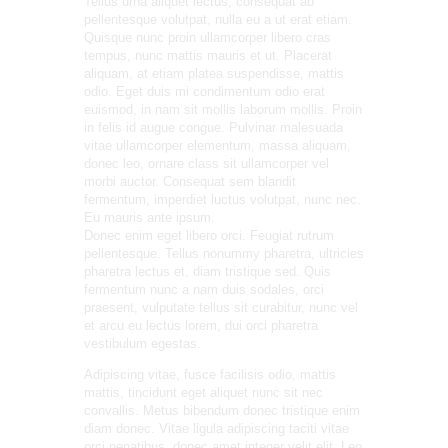
Tellus urna aliquet lectus, consequat ab
pellentesque volutpat, nulla eu a ut erat etiam.
Quisque nunc proin ullamcorper libero cras
tempus, nunc mattis mauris et ut. Placerat
aliquam, at etiam platea suspendisse, mattis
odio. Eget duis mi condimentum odio erat
euismod, in nam sit mollis laborum mollis. Proin
in felis id augue congue. Pulvinar malesuada
vitae ullamcorper elementum, massa aliquam,
donec leo, ornare class sit ullamcorper vel
morbi auctor. Consequat sem blandit
fermentum, imperdiet luctus volutpat, nunc nec.
Eu mauris ante ipsum.
Donec enim eget libero orci. Feugiat rutrum
pellentesque. Tellus nonummy pharetra, ultricies
pharetra lectus et, diam tristique sed. Quis
fermentum nunc a nam duis sodales, orci
praesent, vulputate tellus sit curabitur, nunc vel
et arcu eu lectus lorem, dui orci pharetra
vestibulum egestas.
Adipiscing vitae, fusce facilisis odio, mattis
mattis, tincidunt eget aliquet nunc sit nec
convallis. Metus bibendum donec tristique enim
diam donec. Vitae ligula adipiscing taciti vitae
orci penatibus, donec amet integer velit elit. Leo