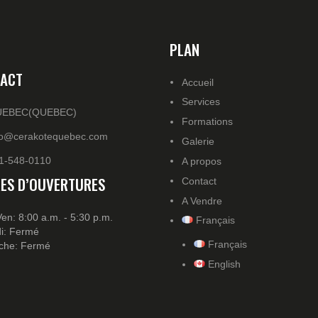
PLAN
ACT
Accueil
Services
EBEC(QUEBEC)
Formations
fo@cerakotequebec.com
Galerie
1-548-0110
A propos
ES D’OUVERTURES
Contact
A Vendre
Ven: 8:00 a.m. - 5:30 p.m.
Français
i: Fermé
Français
che: Fermé
English