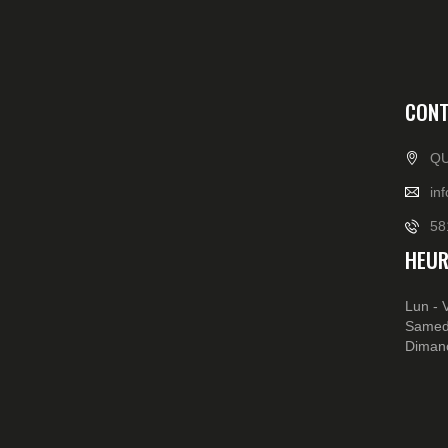
CONT
QU
in
58
HEUR
Lun - 
Samed
Diman