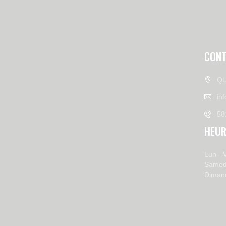
CONT
QU
in
58
HEUR
Lun - 
Samed
Diman