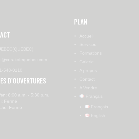
PLAN
ACT
Accueil
Services
EBEC(QUEBEC)
Formations
fo@cerakotequebec.com
Galerie
1-548-0110
A propos
ES D’OUVERTURES
Contact
A Vendre
Ven: 8:00 a.m. - 5:30 p.m.
Français
i: Fermé
Français
che: Fermé
English