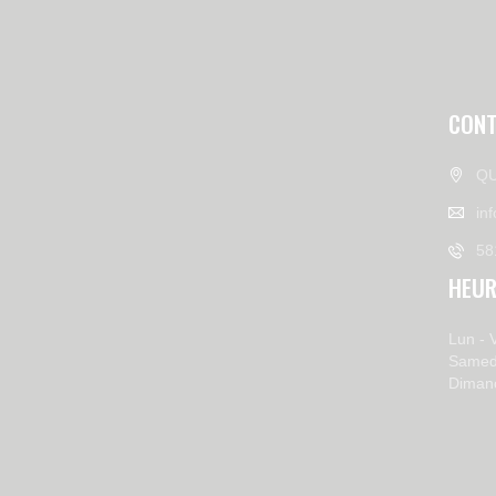
CONT
QU
in
58
HEUR
Lun - 
Samed
Diman