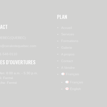
PLAN
ACT
Accueil
Services
EBEC(QUEBEC)
Formations
fo@cerakotequebec.com
Galerie
1-548-0110
A propos
ES D’OUVERTURES
Contact
A Vendre
Ven: 8:00 a.m. - 5:30 p.m.
Français
i: Fermé
Français
che: Fermé
English