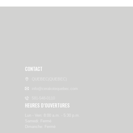
CONTACT
QUEBEC(QUEBEC)
info@cerakotequebec.com
581-548-0110
HEURES D’OUVERTURES
Lun - Ven: 8:00 a.m. - 5:30 p.m.
Samedi: Fermé
Dimanche: Fermé