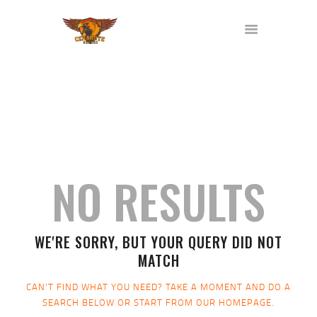
ACCUEIL
SERVICES
HOME
TOUS LES ARTICLES
FORMATIONS
GALERIE
A PROPOS
NO RESULTS
CONTACT
A VENDRE
FRANÇAIS
WE'RE SORRY, BUT YOUR QUERY DID NOT
MATCH
CAN'T FIND WHAT YOU NEED? TAKE A MOMENT AND DO A
SEARCH BELOW OR START FROM
OUR HOMEPAGE
.