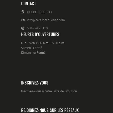
CONTACT
QUEBEC(QUEBEC)
info@cerakotequebec.com
581-548-0110
HEURES D’OUVERTURES
Lun - Ven: 8:00 a.m. - 5:30 p.m.
Samedi: Fermé
Dimanche: Fermé
INSCRIVEZ-VOUS
Inscrivez-vous à notre Liste de Diffusion
REJOIGNEZ-NOUS SUR LES RÉSEAUX