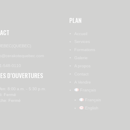
PLAN
ACT
Accueil
Services
EBEC(QUEBEC)
Formations
fo@cerakotequebec.com
Galerie
1-548-0110
A propos
ES D’OUVERTURES
Contact
A Vendre
Ven: 8:00 a.m. - 5:30 p.m.
Français
i: Fermé
Français
che: Fermé
English