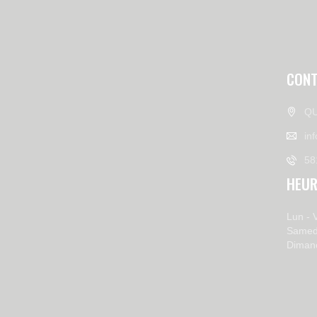
CONT
QU
in
58
HEUR
Lun - 
Samed
Diman