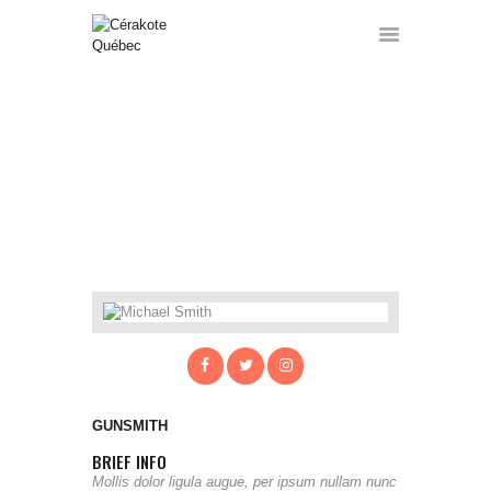
MICHAEL SMITH
ACCUEIL
SERVICES
HOME
ALL TEAM
...
MICHAEL SMITH
FORMATIONS
GALERIE
A PROPOS
CONTACT
A VENDRE
FRANÇAIS
GUNSMITH
BRIEF INFO
Mollis dolor ligula augue, per ipsum nullam nunc