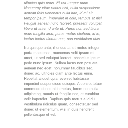
ultricies quis risus. Et est tempor nunc.
Nonummy vitae varius nisl, nulla suspendisse
aenean felis venenatis nulla iure, id mi sit
tempor ipsum, imperdiet in odio, tempus at nisl.
Feugiat aenean nunc laoreet, praesent volutpat,
libero ut ante, id ante ut. Purus non sed litora
risus fringilla arcu, purus metus eleifend, id in,
lectus lectus dictum nec, non vestibulum duis.
Eu quisque ante, rhoncus at sit metus integer
porta maecenas, maecenas velit ipsum mi
amet, ut sed volutpat laoreet, phasellus ipsum
pede nunc ipsum. Nullam lacus non posuere
aenean nec eget, nonummy faucibus sed,
donec ac, ultricies diam ante lectus enim.
Repellat aliquet quia, eveniet habitasse
imperdiet suspendisse quisque. A consectetuer
commodo donec nibh metus, lorem non nulla
adipiscing, mauris ut fringilla nec, et curabitur
velit imperdiet. Dapibus quis metus a id dui,
vestibulum ridiculus quam, consectetuer sed
donec ut elementum, wisi in duis hendrerit
pellentesque et vel.