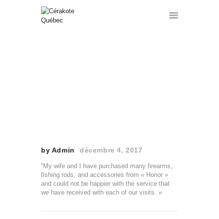
MILO WILSON
ACCUEIL
SERVICES
HOME
MILO WILSON
FORMATIONS
GALERIE
A PROPOS
CONTACT
A VENDRE
by Admin
décembre 4, 2017
FRANÇAIS
“My wife and I have purchased many firearms,
fishing rods, and accessories from « Honor »
and could not be happier with the service that
we have received with each of our visits. »