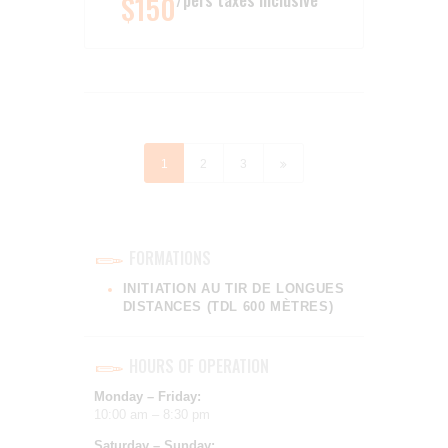
$150
PAGINATION
DES
PUBLICATIONS
PAGE
1
PAGE
2
PAGE
3
>
FORMATIONS
INITIATION AU TIR DE LONGUES
DISTANCES (TDL 600 MÈTRES)
HOURS OF OPERATION
Monday – Friday:
10:00 am – 8:30 pm
Saturday – Sunday: