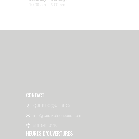
10:00 am – 6:00 pm
CONTACT
QUEBEC(QUEBEC)
info@cerakotequebec.com
581-548-0110
HEURES D’OUVERTURES